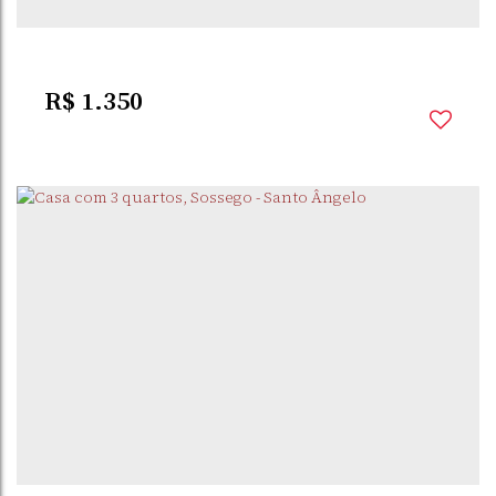
2
Vaga(s)
R$
1.350
DORNELLES
,
SANTO
,
RIO GRANDE DO
,
BRASIL
ÂNGELO
SUL
1
Dormitório(s)
2
Banheiro(s)
1
Sala(s)
1
Vaga(s)