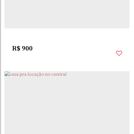
R$
900
SÃO
,
SANTO
,
RIO GRANDE DO
,
BRASIL
CARLOS
ÂNGELO
SUL