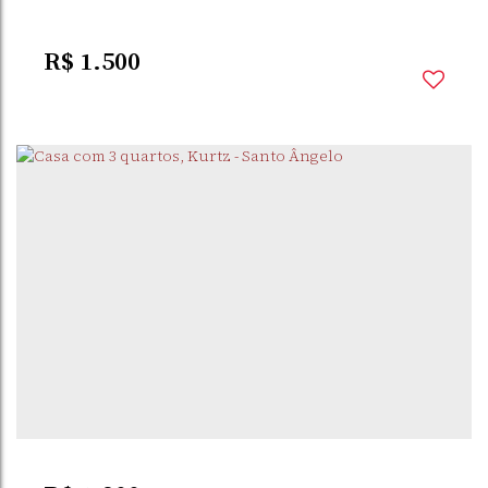
R$
1.500
SOSSEGO
,
SANTO
,
RIO GRANDE DO
,
BRASIL
ÂNGELO
SUL
3
Dormitório(s)
2
Banheiro(s)
125m²
Privativo:
2
Sala(s)
145m²
Total:
1
Vaga(s)
145m²
Útil: