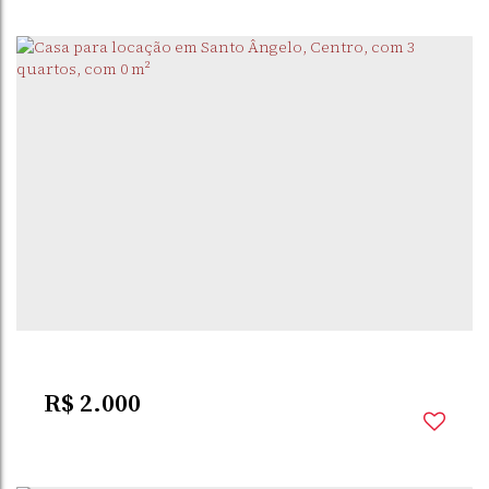
PIPPI
,
SANTO ÂNGELO
,
RIO GRANDE DO SUL
,
BRASIL
3
Dormitório(s)
2
Banheiro(s)
1
Sala(s)
1
Vaga(s)
R$
2.000