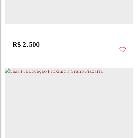
3
Dormitório(s)
2
Banheiro(s)
100m²
Privativo:
1
Sala(s)
2
Vaga(s)
R$
2.500
DORNELLES
,
SANTO
,
RIO GRANDE DO
,
BRASIL
ÂNGELO
SUL