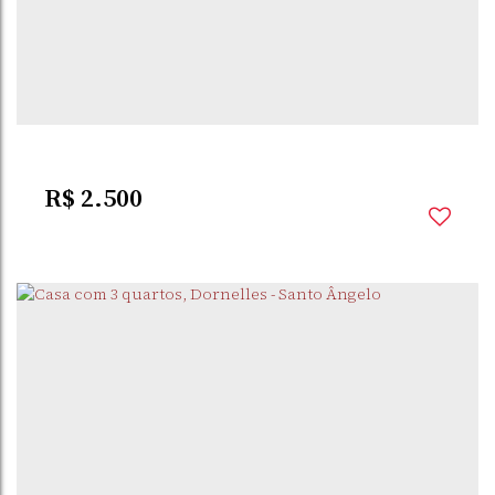
DYTZ
,
SANTO ÂNGELO
,
RIO GRANDE DO SUL
,
BRASIL
4
Dormitório(s)
3
Banheiro(s)
280m²
Privativo:
2
Vaga(s)
R$
2.500
DORNELLES
,
SANTO
,
RIO GRANDE DO
,
BRASIL
ÂNGELO
SUL