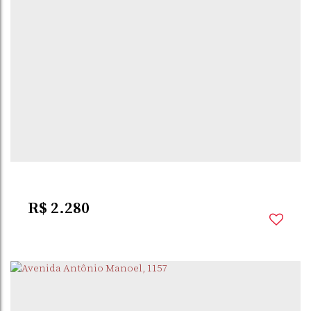
OLIVEIRA
,
SANTO
,
RIO GRANDE DO
,
BRASIL
ÂNGELO
SUL
1
Dormitório(s)
2
Banheiro(s)
1
Sala(s)
2
Vaga(s)
R$
2.280