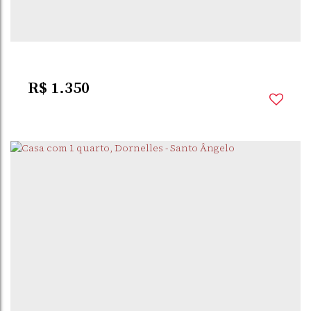
3
Dormitório(s)
1
Banheiro(s)
91m²
Privativo:
1
Sala(s)
91m²
Total:
1
Vaga(s)
375m²
Terreno:
R$
1.350
CENTRO
,
SANTO
,
RIO GRANDE DO
,
BRASIL
ÂNGELO
SUL
3
Dormitório(s)
2
Banheiro(s)
2
Sala(s)
1
Suíte(s)