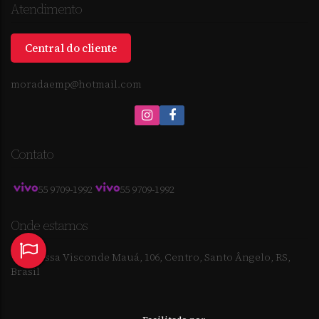
Atendimento
Central do cliente
moradaemp@hotmail.com
Contato
55 9709-1992
55 9709-1992
Onde estamos
Travessa Visconde Mauá
,
106
,
Centro
,
Santo Ângelo
,
RS
,
Brasil