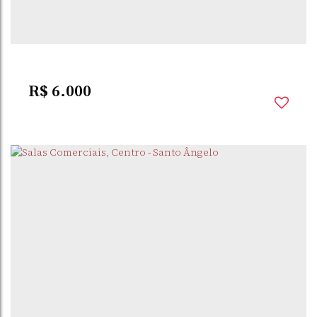
241m²
Útil:
R$
6.000
CENTRO
,
SANTO
,
RIO GRANDE DO
,
BRASIL
ÂNGELO
SUL