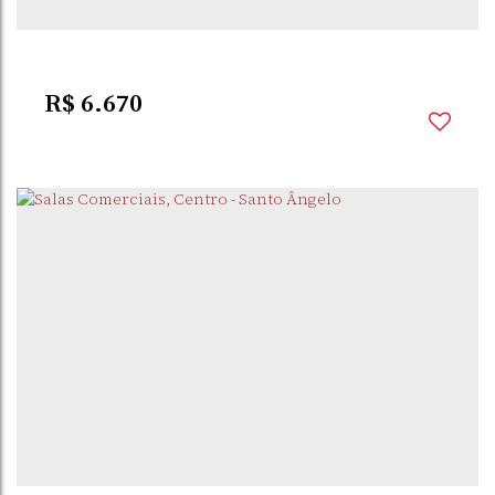
R$
6.670
CENTRO
,
SANTO
,
RIO GRANDE DO
,
BRASIL
ÂNGELO
SUL
45 ~ 450m²
Total:
45m²
Útil: