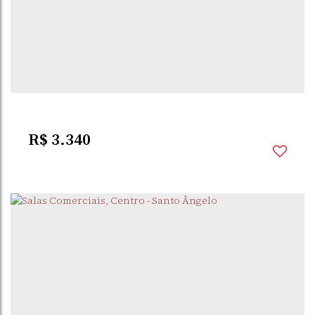
CENTRO
,
SANTO
,
RIO GRANDE DO
,
BRASIL
ÂNGELO
SUL
1
Banheiro(s)
6
Sala(s)
R$
3.340
CENTRO
,
SANTO
,
RIO GRANDE DO
,
BRASIL