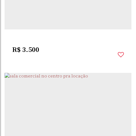
ÂNGELO
SUL
1
Banheiro(s)
R$
3.500
CENTRO
,
SANTO
,
RIO GRANDE DO
,
BRASIL
ÂNGELO
SUL