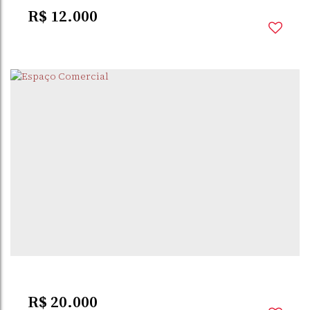
R$
12.000
CENTRO
,
SANTO
,
RIO GRANDE DO
,
BRASIL
ÂNGELO
SUL
253m²
Total:
253m²
Útil:
R$
20.000