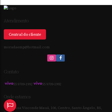
Atendimento
Central do cliente
moradaemp@hotmail.com
CENTRO
,
SANTO
,
RIO GRANDE DO
,
BRASIL
ÂNGELO
SUL
1
Banheiro(s)
1
Sala(s)
90m²
Útil:
Contato
55 9709-1992
55 9709-1992
Onde estamos
Travessa Visconde Mauá
,
106
,
Centro
,
Santo Ângelo
,
RS
,