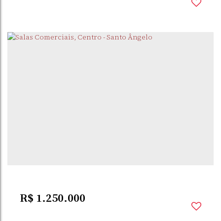
CENTRO
,
SANTO
,
RIO GRANDE DO
,
BRASIL
ÂNGELO
SUL
540m²
Privativo:
540m²
Total:
540m²
Útil:
R$
1.250.000