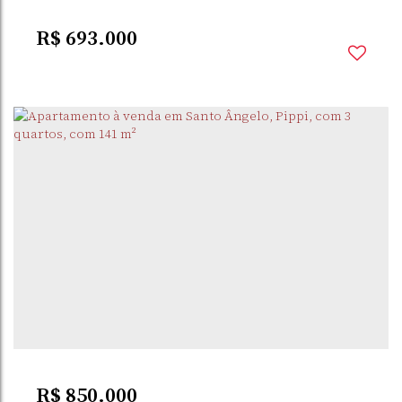
R$
693.000
PIPPI
,
SANTO ÂNGELO
,
RIO GRANDE DO SUL
,
BRASIL
3
Dormitório(s)
2
Banheiro(s)
1
Suíte(s)
R$
850.000