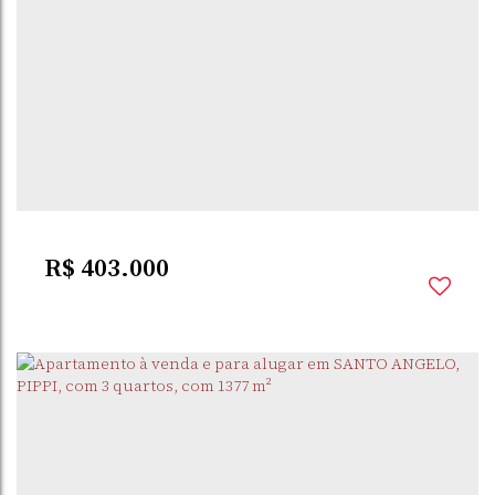
SANTO ÂNGELO
,
RIO GRANDE DO SUL
,
BRASIL
3
Dormitório(s)
2
Banheiro(s)
1
Sala(s)
1
Suíte(s)
130m²
Total:
1
Vaga(s)
115m²
Útil:
R$
403.000