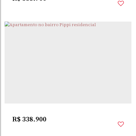
PIPPI
,
SANTO ÂNGELO
,
BRASIL
2
Dormitório(s)
1
Banheiro(s)
1
Sala(s)
1
Vaga(s)
R$
338.900