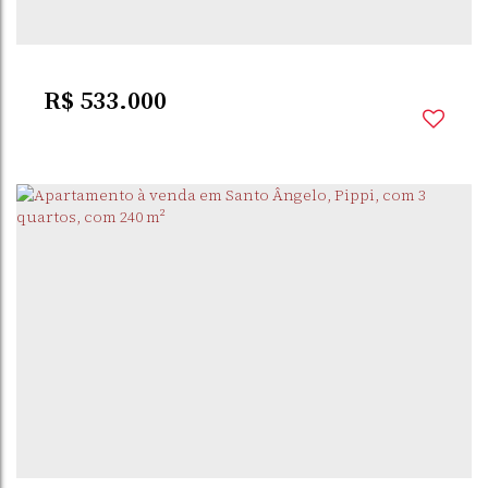
2
Dormitório(s)
1
Banheiro(s)
1
Sala(s)
1
Vaga(s)
R$
533.000
PIPPI
,
SANTO ÂNGELO
,
RIO GRANDE DO SUL
,
BRASIL
2
Dormitório(s)
2
Banheiro(s)