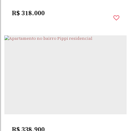
R$
318.000
PIPPI
,
SANTO ÂNGELO
,
RIO GRANDE DO SUL
,
BRASIL
2
Dormitório(s)
1
Banheiro(s)
57m²
Privativo:
1
Sala(s)
1
Vaga(s)
R$
338.900