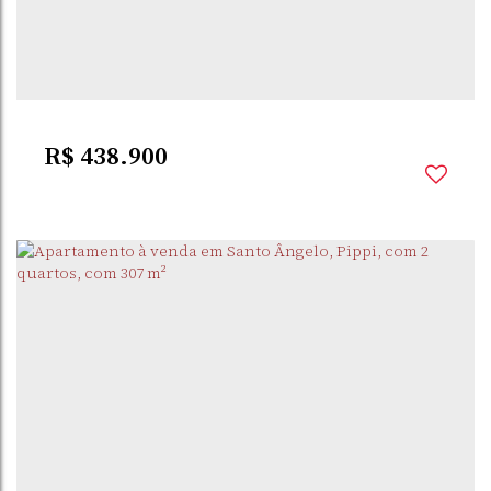
PIPPI
,
SANTO ÂNGELO
,
RIO GRANDE DO SUL
,
BRASIL
3
Dormitório(s)
3
Banheiro(s)
1
Suíte(s)
R$
438.900
PIPPI
,
SANTO ÂNGELO
,
RIO GRANDE DO SUL
,
BRASIL