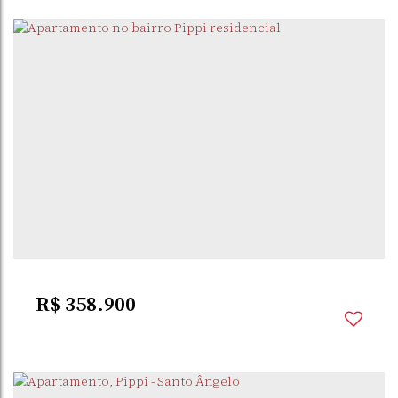
PIPPI
,
SANTO ÂNGELO
,
BRASIL
2
Dormitório(s)
1
Banheiro(s)
1
Sala(s)
1
Vaga(s)
R$
358.900