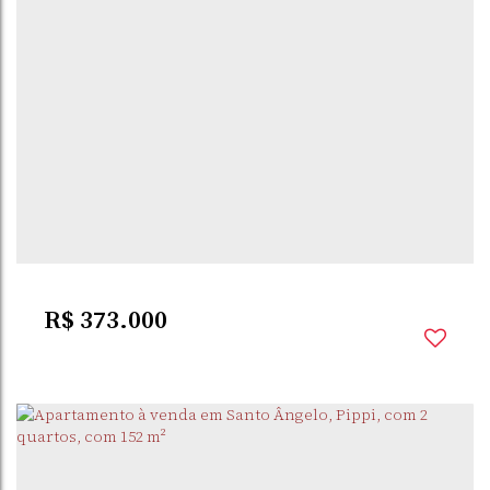
PIPPI
,
SANTO ÂNGELO
,
BRASIL
2
Dormitório(s)
1
Banheiro(s)
1
Sala(s)
1
Vaga(s)
R$
373.000