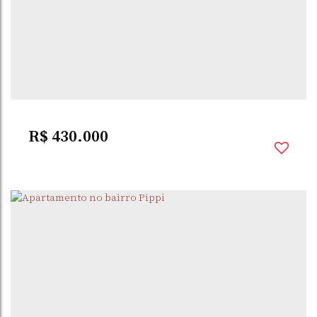
PIPPI
,
SANTO ÂNGELO
,
RIO GRANDE DO SUL
,
BRASIL
2
Dormitório(s)
1
Banheiro(s)
1
Suíte(s)
R$
430.000