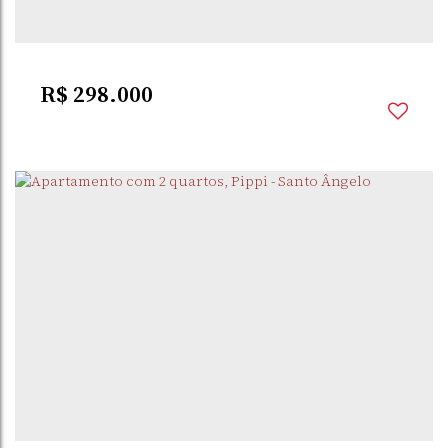
2
Dormitório(s)
1
Banheiro(s)
R$
298.000
PIPPI
,
SANTO ÂNGELO
,
RIO GRANDE DO SUL
,
BRASIL
2
Dormitório(s)
1
Banheiro(s)
55m²
Privativo:
1
Vaga(s)