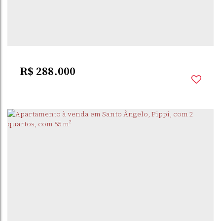
PIPPI
,
SANTO ÂNGELO
,
RIO GRANDE DO SUL
,
BRASIL
1
Dormitório(s)
R$
288.000
PIPPI
,
SANTO ÂNGELO
,
RIO GRANDE DO SUL
,
BRASIL