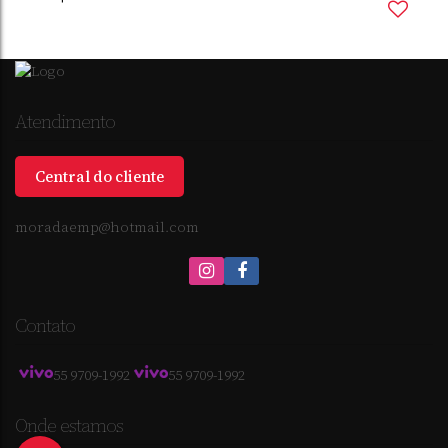
Atendimento
Central do cliente
moradaemp@hotmail.com
SANTO ÂNGELO
,
RIO GRANDE DO SUL
,
BRASIL
3
Dormitório(s)
2
Banheiro(s)
1
Suíte(s)
2
Vaga(s)
Contato
55 9709-1992
55 9709-1992
Onde estamos