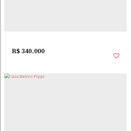
ESPERANÇA
,
SANTO
,
RIO GRANDE DO
,
BRASIL
ÂNGELO
SUL
2
Dormitório(s)
1
Banheiro(s)
802m²
Privativo:
R$
340.000
ESPERANÇA
,
SANTO
,
RIO GRANDE DO
,
BRASIL
ÂNGELO
SUL