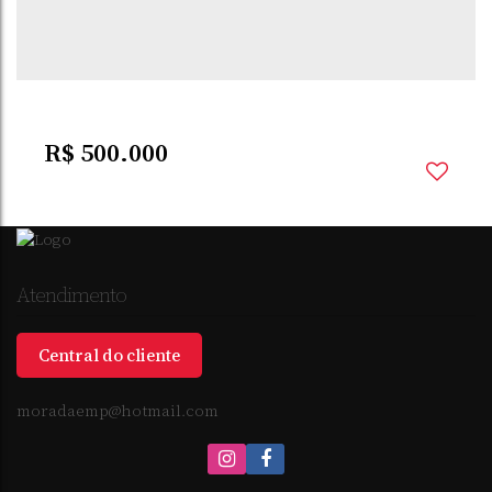
2
Dormitório(s)
2
Banheiro(s)
95m²
Privativo:
1
Suíte(s)
348m²
Total:
348m²
Terreno:
R$
500.000
Atendimento
Central do cliente
moradaemp@hotmail.com
ESPERANÇA
,
SANTO
,
RIO GRANDE DO
,
BRASIL
ÂNGELO
SUL