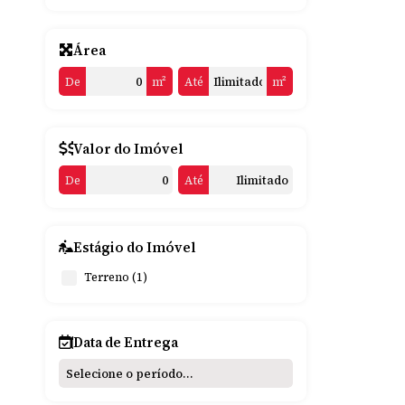
Área
De
m²
Até
m²
Valor do Imóvel
De
Até
Estágio do Imóvel
Terreno (1)
Data de Entrega