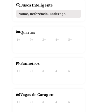
Industrial (2)
Busca Inteligente
Galpão (2)
Quartos
1+
2+
3+
4+
5+
Banheiros
1+
2+
3+
4+
5+
Vagas de Garagem
1+
2+
3+
4+
5+