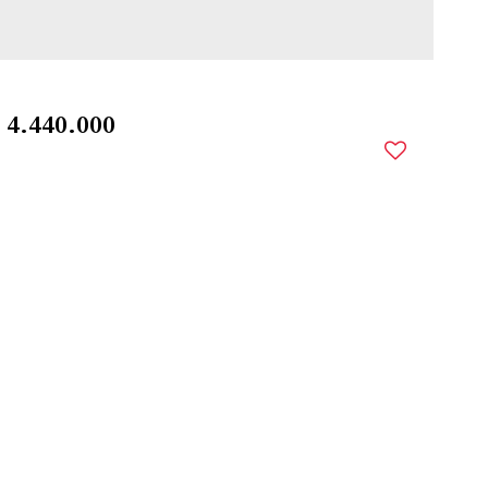
$
4.440.000
CENTRO
,
SANTO ÂNGELO
,
RIO GRANDE DO SUL
,
BRASIL
00m²
Útil: