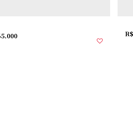
R
5.000
RVA DAS
,
SANTO
,
RIO GRANDE DO
,
BRASIL
SÕES
ÂNGELO
SUL
740