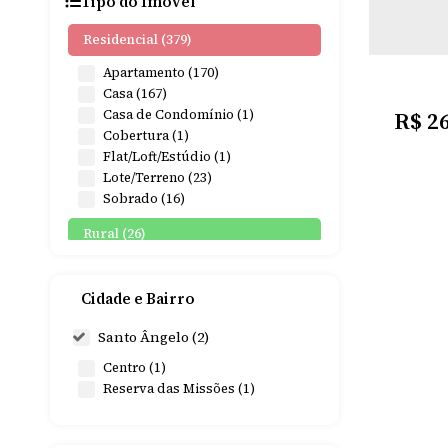
Tipo do Imóvel
Residencial (379)
Apartamento (170)
Casa (167)
R$
26
Casa de Condomínio (1)
Cobertura (1)
Flat/Loft/Estúdio (1)
Lote/Terreno (23)
Sobrado (16)
Rural (26)
Sítio (3)
Terreno (23)
Cidade e Bairro
Comercial (15)
Santo Ângelo (2)
Comercial (11)
Centro (1)
RESE
Escritório (1)
MIS
Reserva das Missões (1)
Salas Comerciais (1)
Terreno (2)