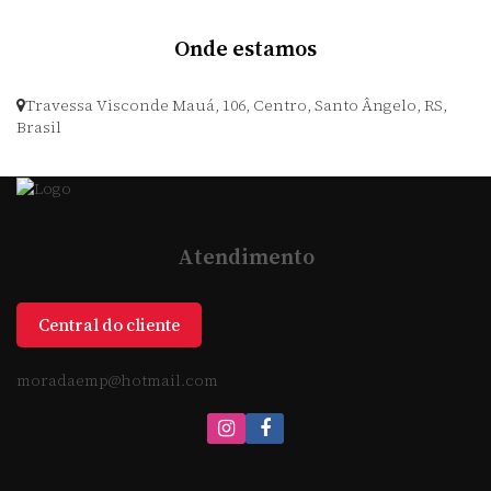
Onde estamos
Travessa Visconde Mauá
,
106
,
Centro
,
Santo Ângelo
,
RS
,
Brasil
Atendimento
Central do cliente
moradaemp@hotmail.com