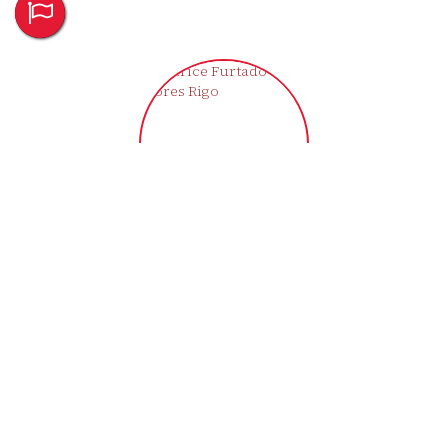
Clarice Furtado Flores Rigo
CRECI
43721-F
+55 (55) 9709-1992
moradaimoveisemp@gmail.com
‹
›
Imóveis relacionados