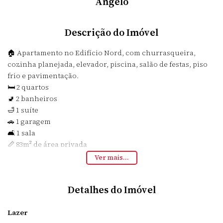
Ângelo
Descrição do Imóvel
🏠 Apartamento no Edifício Nord, com churrasqueira,
cozinha planejada, elevador, piscina, salão de festas, piso
frio e pavimentação.
🛏️ 2 quartos
🚽 2 banheiros
🛁 1 suíte
🚗 1 garagem
🛋️ 1 sala
📏 83m² de área privada
🏡 Perfeito para quem busca conforto e praticidade em um
Ver mais...
só lugar. Não perca essa oportunidade, entre em contato
conosco para mais informações! #imóveis #churrasqueira
Detalhes do Imóvel
#piscina #cozinhaplanejada 🌟
Lazer