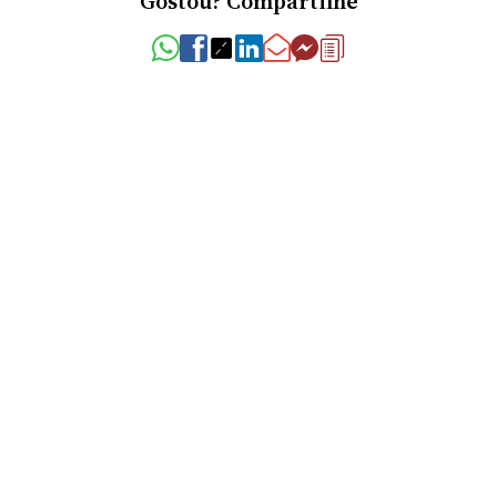
Gostou? Compartilhe
Corretores
Clarice Furtado Flores Rigo
CRECI
43721-F
+55 (55) 9709-1992
moradaimoveisemp@gmail.com