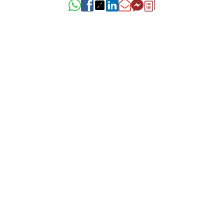
Corretores
Clarice Furtado Flores Rigo
CRECI
43721-F
+55 (55) 9709-1992
moradaimoveisemp@gmail.com