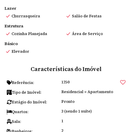
900.000,00.
Lazer
Churrasqueira
Salão de Festas
📞 Entre em contato conosco e garanta o seu novo lar! 🏠
Estrutura
Cozinha Planejada
Área de Serviço
Básico
Elevador
Características do Imóvel
1250
Referência:
Residencial
»
Apartamento
Tipo de Imóvel:
Pronto
Estágio do Imóvel:
3 (sendo 1 suíte)
Quartos:
1
Sala:
2
Banheiros: