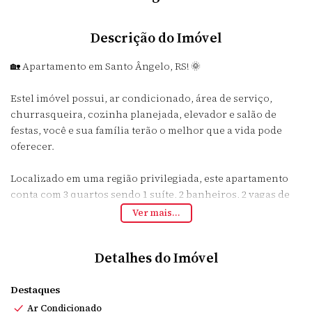
Descrição do Imóvel
🏡 Apartamento em Santo Ângelo, RS! 🌞
Estel imóvel possui, ar condicionado, área de serviço,
churrasqueira, cozinha planejada, elevador e salão de
festas, você e sua família terão o melhor que a vida pode
oferecer.
Localizado em uma região privilegiada, este apartamento
conta com 3 quartos sendo 1 suíte, 2 banheiros, 2 vagas de
garagem, e uma espaçosa sala. Com uma área privativa de
Ver mais...
134m², você terá todo o espaço que precisa para aproveitar
momentos inesquecíveis com amigos e familiares.
Detalhes do Imóvel
Não perca essa oportunidade única de morar em um lugar
Destaques
incrível! Agende sua visita agora mesmo e conheça todos os
detalhes deste imóvel maravilhoso. Valor de venda: R$
Ar Condicionado