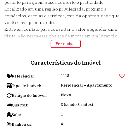
perfeito para quem busca conforto e praticidade.
Localizado em uma região privilegiada, próximo a
comércios, escolas e serviços, esta é a oportunidade que
você estava procurando.
Entre em contato para consultar o valor e agendar uma
visita. Não perca essa chance de morar em um lugar tão
especial!
Ver mais...
Características do Imóvel
1118
Referência:
Residencial
»
Apartamento
Tipo de Imóvel:
Novo
Estágio do Imóvel:
3 (sendo 3 suítes)
Quartos:
1
Sala:
4
Banheiros: