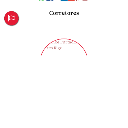
Corretores
Clarice Furtado Flores Rigo
CRECI
43721-F
+55 (55) 9709-1992
moradaimoveisemp@gmail.com
‹
›