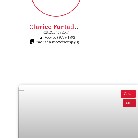
Clarice Furtado Flores Rigo
CRECI
43721-F
+55 (55) 9709-1992
moradaimoveisemp@gmail.com
Casa
603