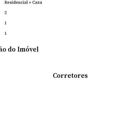
Residencial
»
Casa
2
1
1
ão do Imóvel
Corretores