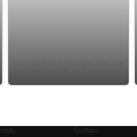
Casa à venda em Santo Ângelo, Dytz, com
2 quartos, com 54 m²
mento
Contato