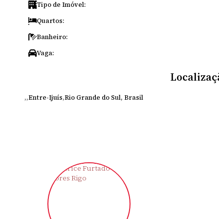
Tipo de Imóvel:
Quartos:
Banheiro:
Vaga:
Localizaç
Entre-Ijuís
Rio Grande do Sul, Brasil
‹
›