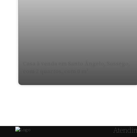
Casa à venda em Santo Ângelo, Sossego,
com 2 quartos, com 0 m²
Atendi