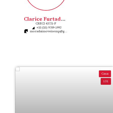
Clarice Furtado Flores Rigo
CRECI
43721-F
+55 (55) 9709-1992
moradaimoveisemp@gmail.com
Casa
131