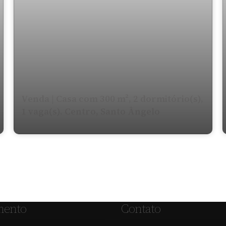
Venda | Casa com 300 m², 2 dormitório(s),
1 vaga(s). Centro, Santo Ângelo
mento
Contato