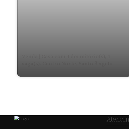
Venda | Casa com 4 dormitório(s), 1
vaga(s). Centro Norte, Santo Ângelo
Atendi