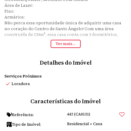
Área de Lazer:
Piso:
Armários:
Não perca essa oportunidade única de adquirir uma casa
no coração do Centro de Santo Ângelo! Com uma área
construída de 134m², essa casa conta com 3 dormitórios,
sala e cozinha espaçosas e um banheiro social. Além disso,
Ver mais...
você poderá desfrutar da luz solar em todos os ambientes e
ainda terá a comodidade de uma vaga de garagem fixa.
Aproveite também a área de lazer disponível, perfeita para
Detalhes do Imóvel
momentos de diversão e relaxamento. O piso e os armários
estão prontos para receberem o toque pessoal do novo
proprietário.
Serviços Próximos
Não deixe passar essa chance! Entre em contato agora
Locadora
mesmo para mais informações e agendamento de visitas.
Características do Imóvel
442
(CA0131)
Referência:
Residencial
»
Casa
Tipo de Imóvel: