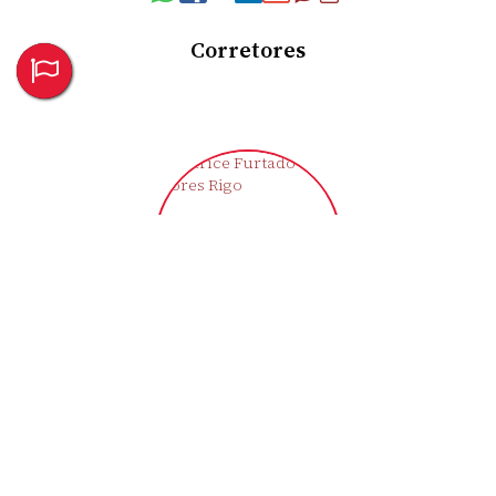
Corretores
Clarice Furtado Flores Rigo
CRECI
43721-F
+55 (55) 9709-1992
moradaimoveisemp@gmail.com
‹
›