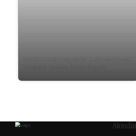
Venda | Casa com 360 m², 2 dormitório(s),
3 vaga(s). Centro, Santo Ângelo
Atendi