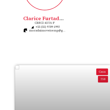
Clarice Furtado Flores Rigo
CRECI
43721-F
+55 (55) 9709-1992
moradaimoveisemp@gmail.com
Casa
258