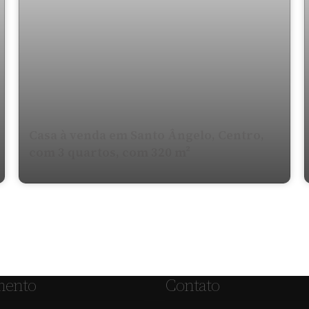
Casa à venda em Santo Ângelo, Centro,
com 3 quartos, com 320 m²
mento
Contato