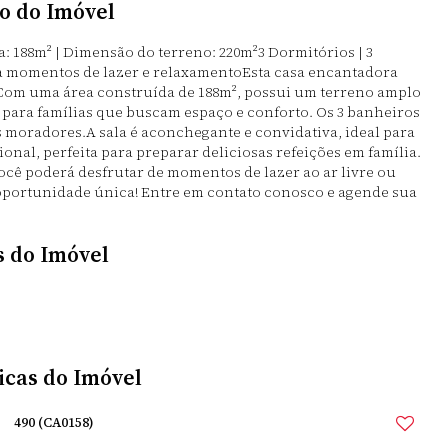
o do Imóvel
188m² | Dimensão do terreno: 220m²3 Dormitórios | 3
ra momentos de lazer e relaxamentoEsta casa encantadora
Com uma área construída de 188m², possui um terreno amplo
 para famílias que buscam espaço e conforto. Os 3 banheiros
 moradores.A sala é aconchegante e convidativa, ideal para
onal, perfeita para preparar deliciosas refeições em família.
você poderá desfrutar de momentos de lazer ao ar livre ou
 oportunidade única! Entre em contato conosco e agende sua
s do Imóvel
icas do Imóvel
490
(CA0158)