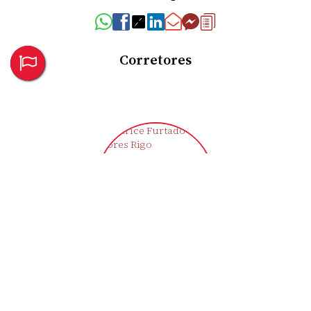
Corretores
Clarice Furtado Flores Rigo
CRECI
43721-F
+55 (55) 9709-1992
moradaimoveisemp@gmail.com