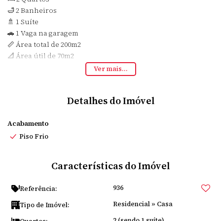
🛁 2 Banheiros
🚿 1 Suíte
🚗 1 Vaga na garagem
📏 Área total de 200m2
📐 Área útil de 70m2
Ver mais...
Não perca a chance de morar nesse imóvel aconchegante e
espaçoso. Entre em contato agora para agendar uma visita!
Detalhes do Imóvel
📞
Acabamento
Piso Frio
Características do Imóvel
936
Referência:
Residencial
»
Casa
Tipo de Imóvel:
2 (sendo 1 suíte)