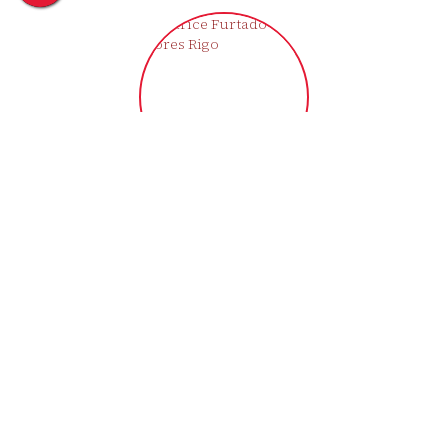
Clarice Furtado Flores Rigo
CRECI
43721-F
+55 (55) 9709-1992
moradaimoveisemp@gmail.com
‹
›
Imóveis relacionados