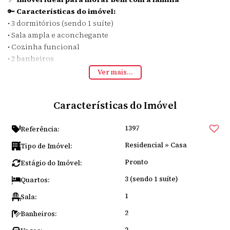
🔑
Características do imóvel:
• 3 dormitórios (sendo 1 suíte)
• Sala ampla e aconchegante
• Cozinha funcional
• 2 banheiros
• Área de serviço
Ver mais...
• 2 vagas de garagem 🚗🚗
• Pátio espaçoso – perfeito para lazer ou pets 🐾
Características do Imóvel
💡 Um imóvel completo, com ótima distribuição dos
ambientes e pronto para receber você!
1397
📲 Entre em contato agora mesmo e agende uma visita!
Referência:
Não perca essa oportunidade de comprar ou alugar o
Residencial
»
Casa
Tipo de Imóvel:
imóvel ideal!
Pronto
Estágio do Imóvel:
3 (sendo 1 suíte)
Quartos:
1
Sala:
2
Banheiros:
2