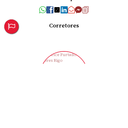
Corretores
Clarice Furtado Flores Rigo
CRECI
43721-F
+55 (55) 9709-1992
moradaimoveisemp@gmail.com