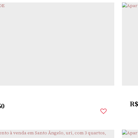
TRO
,
SANTO ÂNGELO
,
RIO GRANDE DO SUL
,
BRASIL
2
Dor
R
50