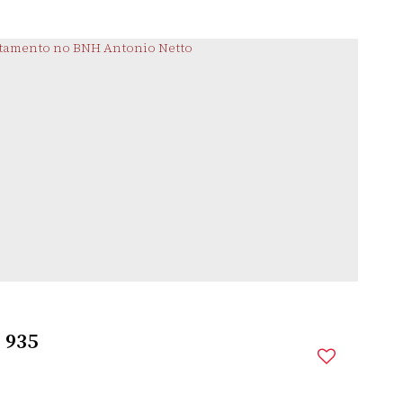
CASTELARIM
,
SANTO
,
RIO GRANDE DO
,
BRASIL
ÂNGELO
SUL
mitório(s)
1
Banheiro(s)
2
Sala(s)
$
935