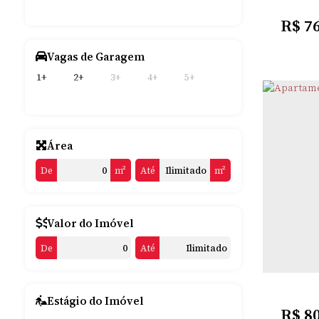
R$
7
Vagas de Garagem
1+
2+
3+
4+
5+
Área
De
m²
Até
m²
CAS
Valor do Imóvel
De
Até
2
Dormitó
Estágio do Imóvel
R$
8