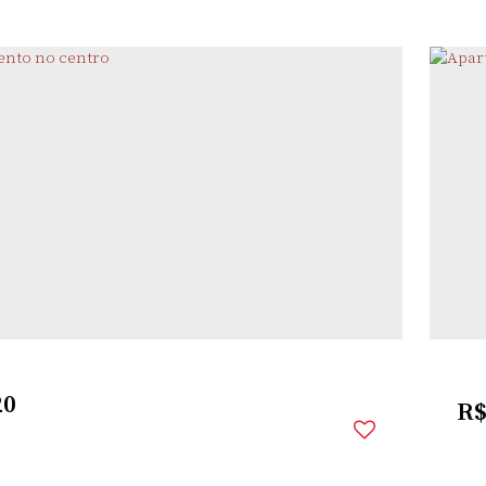
TRO
,
SANTO ÂNGELO
,
RIO GRANDE DO SUL
,
BRASIL
2
Dor
20
R