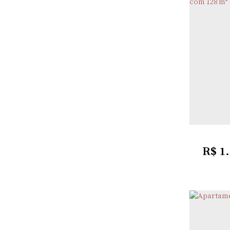
NERI
CAVA
2
Dormitó
R$
1.