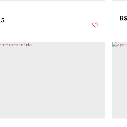
R
25
IO
,
SANTO
,
RIO GRANDE DO
,
BRASIL
AU
ÂNGELO
SUL
2
Dor
rio(s)
1
Banheiro(s)
1
Sala(s)
1
Vaga(s)