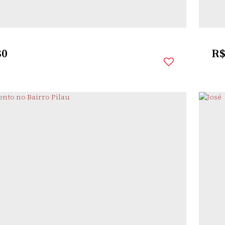
80
R
AB
,
SANTO ÂNGELO
,
RIO GRANDE DO SUL
,
BRASIL