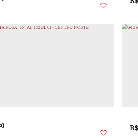
R
ANÇA
,
SANTO ÂNGELO
,
RIO GRANDE DO SUL
,
BRASIL
rio(s)
1
Banheiro(s)
1
Sala(s)
1
Vaga(s)
2
Dor
30
R