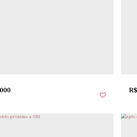
 DOS SANTOS
,
SANTO
,
RIO GRANDE
,
BRASIL
LHEIRO
ÂNGELO
DO SUL
2
Dor
rio(s)
1
Banheiro(s)
1
Sala(s)
1
Vaga(s)
000
R