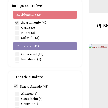
Tipo do Imóvel
Residencial (82)
Apartamento (49)
R$
5
Casa (25)
Kitnet (5)
Sobrado (3)
Comercial (41)
Comercial (29)
Escritório (1)
Loja (1)
Salas Comerciais (10)
Cidade e Bairro
Misto (3)
Residencial e Comercial (3)
Santo Ângelo (48)
COH
Aliança (2)
Industrial (1)
Castelarim (4)
Galpão (1)
Centro (21)