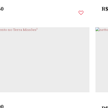
60
R
TELARIM
,
SANTO
,
RIO GRANDE DO
,
BRASIL
ÂNGELO
SUL
rio(s)
1
Banheiro(s)
1
Sala(s)
1
Vaga(s)
2
Dor
00