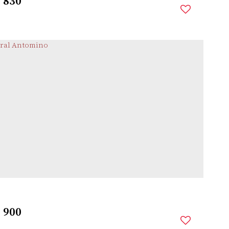
$
830
CASTELARIM
,
SANTO
,
RIO GRANDE DO
,
BRASIL
ÂNGELO
SUL
mitório(s)
1
Banheiro(s)
1
Sala(s)
1
Vaga(s)
$
900