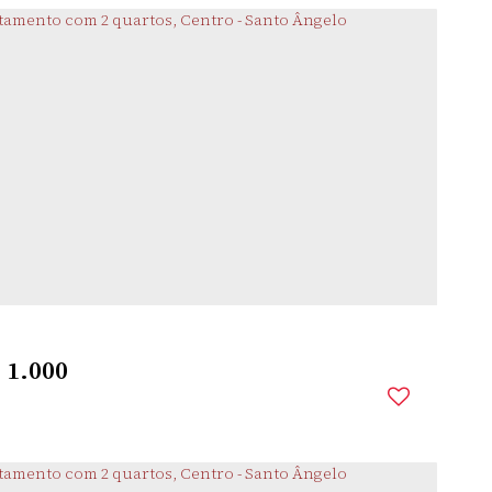
CASTELARIM
,
SANTO
,
RIO GRANDE DO
,
BRASIL
ÂNGELO
SUL
mitório(s)
1
Banheiro(s)
1
Sala(s)
$
1.000