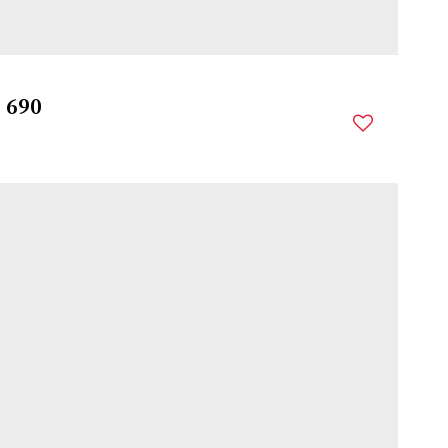
$
690
COHAB
,
SANTO ÂNGELO
,
RIO GRANDE DO SUL
,
BRASIL