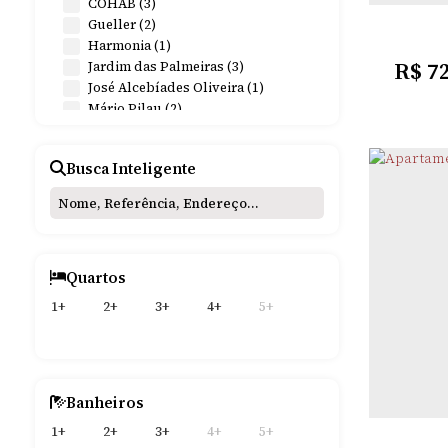
COHAB (3)
Rural (1)
Gueller (2)
Terreno (1)
Harmonia (1)
R$
7
Jardim das Palmeiras (3)
José Alcebíades Oliveira (1)
Mário Pilau (2)
Menezes (1)
Neri dos Santos Cavalheiro (1)
Busca Inteligente
Oliveira (1)
Pascotini (1)
Pippi (2)
Sossego (3)
Quartos
1+
2+
3+
4+
5+
MÁR
PIL
2
Dormitó
Banheiros
1+
2+
3+
4+
5+