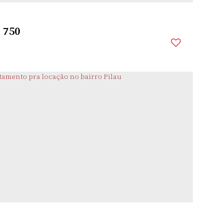
$
750
COHAB
,
SANTO ÂNGELO
,
RIO GRANDE DO SUL
,
BRASIL
mitório(s)
1 ~ 11
Banheiro(s)
1
Sala(s)