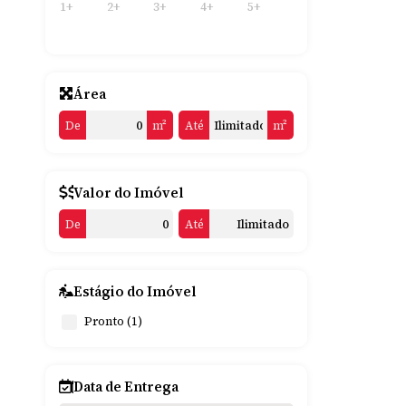
1+
2+
3+
4+
5+
Área
De
m²
Até
m²
Valor do Imóvel
De
Até
Estágio do Imóvel
Pronto (1)
Data de Entrega