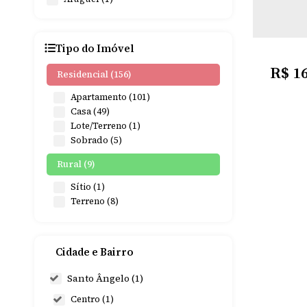
Tipo do Imóvel
R$
16
Residencial (156)
Apartamento (101)
Casa (49)
Lote/Terreno (1)
Sobrado (5)
Rural (9)
Sítio (1)
Terreno (8)
Comercial (8)
Comercial (5)
Cidade e Bairro
CEN
Escritório (1)
Salas Comerciais (1)
Santo Ângelo (1)
Terreno (1)
1
Banheir
Centro (1)