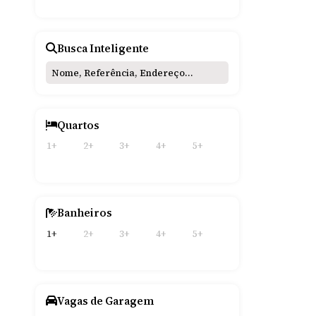
Busca Inteligente
Quartos
1+
2+
3+
4+
5+
Banheiros
1+
2+
3+
4+
5+
Vagas de Garagem