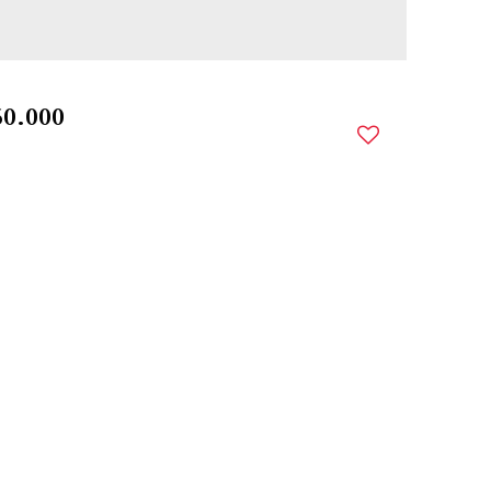
0.000
TRO
,
SANTO ÂNGELO
,
RIO GRANDE DO SUL
,
BRASIL
o(s)
36m²
Privativo:
1
Sala(s)
36m²
Total:
36m²
Útil: