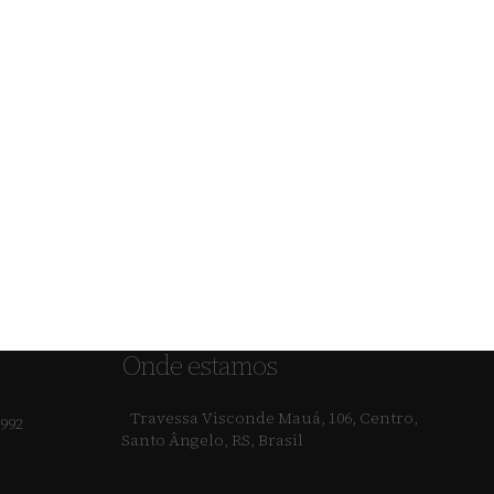
Onde estamos
Travessa Visconde Mauá
,
106
,
Centro
,
1992
Santo Ângelo
,
RS
,
Brasil