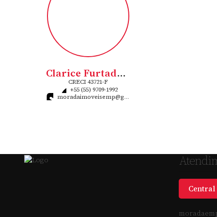
Clarice Furtado Flores Rigo
CRECI
43721-F
+55 (55) 9709-1992
moradaimoveisemp@gmail.com
Atendi
Central 
moradaemp