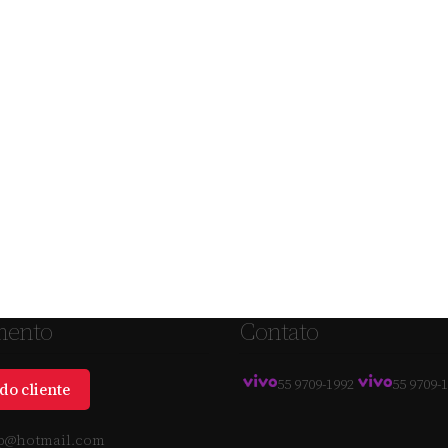
mento
Contato
55 9709-1992
55 9709-
do cliente
@hotmail.com