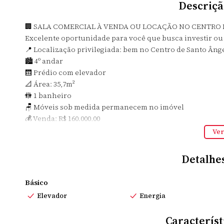
Descriçã
🏢 SALA COMERCIAL À VENDA OU LOCAÇÃO NO CENTRO 
Excelente oportunidade para você que busca investir ou 
📍 Localização privilegiada: bem no Centro de Santo Âng
🏙️ 4º andar
🛗 Prédio com elevador
📐 Área: 35,7m²
🚻 1 banheiro
🪑 Móveis sob medida permanecem no imóvel
💰 Venda: R$ 160.000,00
🔑 Locação: R$ 990,00/mês
Ver
Uma sala comercial prática, bem localizada e pronta para
📲 Não perca essa oportunidade!
Detalhe
Entre em contato conosco para mais informações ou agen
Básico
Elevador
Energia
Característ