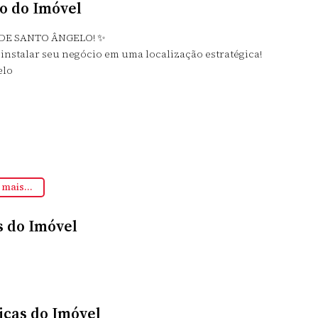
o do Imóvel
DE SANTO ÂNGELO! ✨
instalar seu negócio em uma localização estratégica!
elo
 mais...
 receber seu negócio, escritório ou investimento!
s do Imóvel
de uma visita.
icas do Imóvel