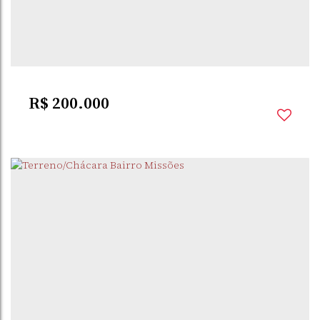
PIPPI
,
SANTO ÂNGELO
,
RIO GRANDE DO SUL
,
BRASIL
360m²
Útil:
R$
200.000
PIPPI
,
SANTO ÂNGELO
,
RIO GRANDE DO SUL
,
BRASIL