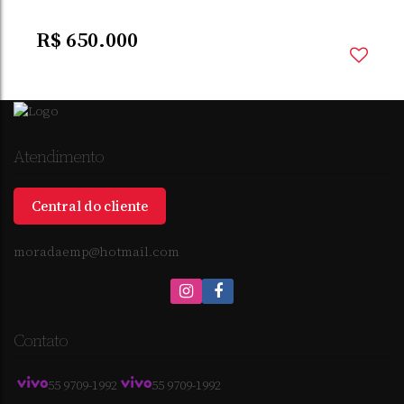
R$
650.000
Atendimento
Central do cliente
moradaemp@hotmail.com
PIPPI
,
SANTO ÂNGELO
,
RIO GRANDE DO SUL
,
BRASIL
Contato
55 9709-1992
55 9709-1992