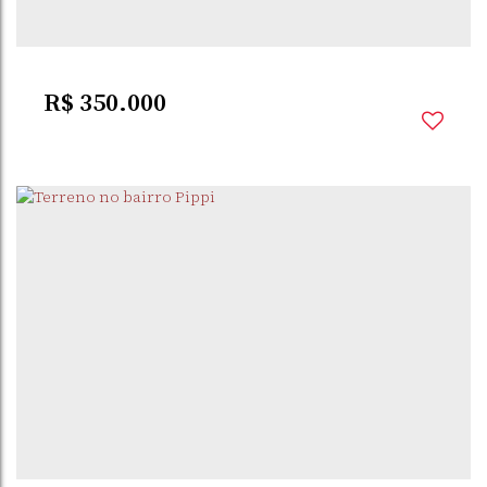
309m²
Útil:
R$
350.000
PIPPI
,
SANTO ÂNGELO
,
RIO GRANDE DO SUL
,
BRASIL
5235m²
Útil: