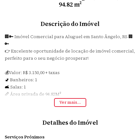
94.82 m²
Descrição do Imóvel
🏢🔑 Imóvel Comercial para Aluguel em Santo Ângelo, RS 🏢
🔑
👉 Excelente oportunidade de locação de imóvel comercial,
perfeito para o seu negócio prosperar!
💰Valor: R$ 3.150,00 + taxas
🚽 Banheiros: 1
🛋️ Salas: 1
📏 Área privada de 94,82M²
Ver mais...
Entre em contato conosco para mais informações e agende
uma visita!
Detalhes do Imóvel
#ImóvelComercial #Aluguel #SantoÂngelo #Locadora 🏢🔑
Serviços Próximos