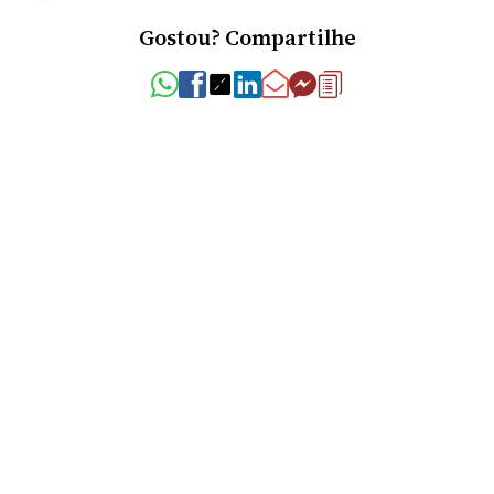
Gostou? Compartilhe
Corretores
Clarice Furtado Flores Rigo
CRECI
43721-F