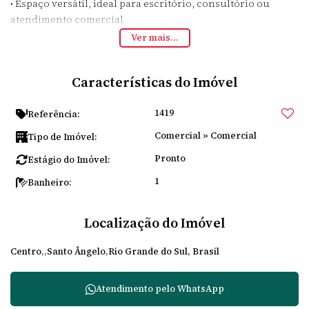
• Espaço versátil, ideal para escritório, consultório ou
atendimento comercial
💰
Valor de locação:
R$ 2.780,00 + taxas
Ver mais...
📈 Localização estratégica, perfeita para quem quer estar
perto de tudo e facilitar o acesso dos clientes.
Características do Imóvel
📲 Entre em contato e agende uma visita! Essa pode ser a
oportunidade que seu negócio precisa.
1419
Referência:
Comercial
»
Comercial
Tipo de Imóvel:
Pronto
Estágio do Imóvel:
1
Banheiro:
Localização do Imóvel
Centro
Santo Ângelo
Rio Grande do Sul, Brasil
Atendimento pelo
WhatsApp