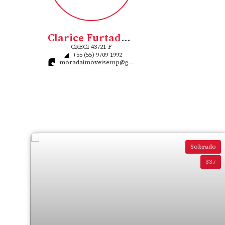
Clarice Furtado Flores Rigo
CRECI
43721-F
+55 (55) 9709-1992
moradaimoveisemp@gmail.com
Sobrado
337