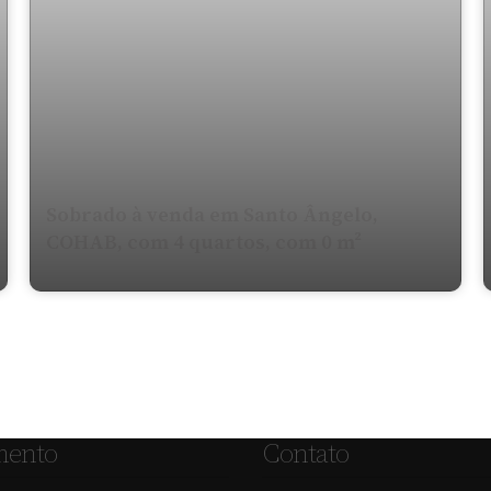
Sobrado à venda em Santo Ângelo,
COHAB, com 4 quartos, com 0 m²
mento
Contato