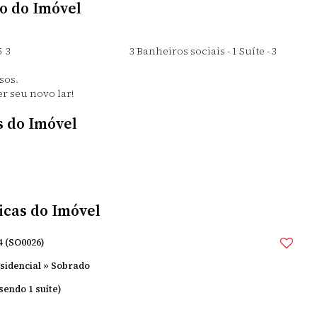
o do Imóvel
 terreno 975 3 3 Banheiros sociais - 1 Suíte - 3
sos.
r seu novo lar!
s do Imóvel
icas do Imóvel
4
(SO0026)
sidencial
»
Sobrado
(sendo 1 suíte)