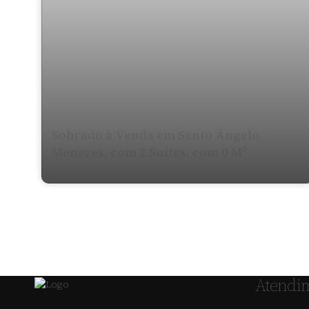
Sobrado à Venda em Santo Ângelo,
Menezes, com 2 Suítes, com 0 M²
Atendi