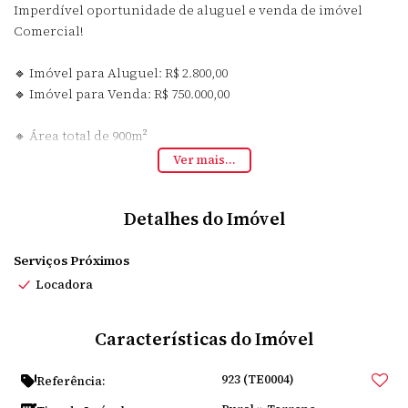
Imperdível oportunidade de aluguel e venda de imóvel
Comercial!
🔹 Imóvel para Aluguel: R$ 2.800,00
🔹 Imóvel para Venda: R$ 750.000,00
🔸 Área total de 900m²
🔸 Área do terreno de 900m²
Ver mais...
Não perca essa chance de adquirir ou alugar um imóvel
Detalhes do Imóvel
incrível, perfeito para quem busca tranquilidade e contato
com a natureza. Venha conferir e se encantar com essa
Serviços Próximos
maravilhosa locadora!
Locadora
Entre em contato para mais informações e agende uma
visita. Não perca essa oportunidade única! 🌿🏡
Características do Imóvel
923
(TE0004)
Referência: