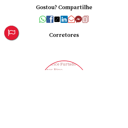
Gostou? Compartilhe
Corretores
Clarice Furtado Flores Rigo
CRECI
43721-F