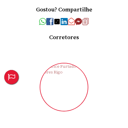
Gostou? Compartilhe
Corretores
Clarice Furtado Flores Rigo
CRECI
43721-F