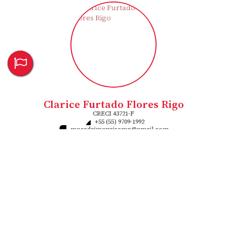
Clarice Furtado Flores Rigo
CRECI
43721-F
+55 (55) 9709-1992
moradaimoveisemp@gmail.com
‹
›
Imóveis relacionados