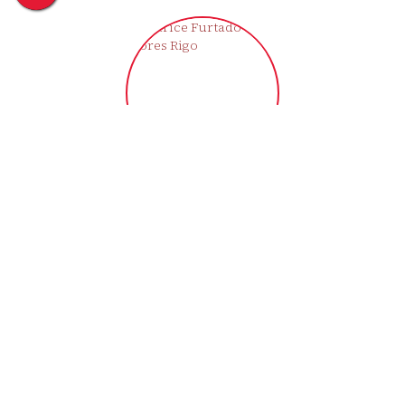
Clarice Furtado Flores Rigo
CRECI
43721-F
+55 (55) 9709-1992
moradaimoveisemp@gmail.com
‹
›
Imóveis relacionados