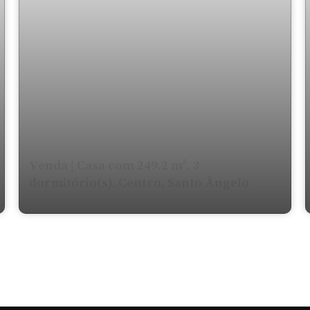
Venda | Casa com 249.2 m², 3
dormitório(s). Centro, Santo Ângelo