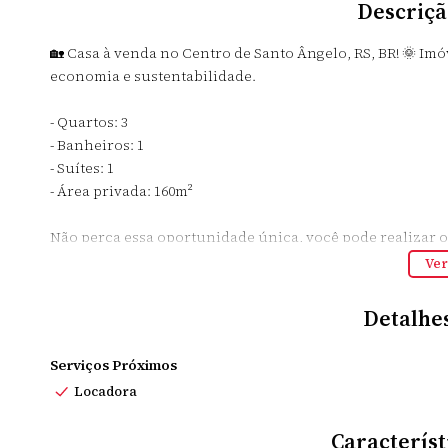
Descriçã
🏡 Casa à venda no Centro de Santo Ângelo, RS, BR! 🌞 Im
economia e sustentabilidade.
- Quartos: 3
- Banheiros: 1
- Suítes: 1
- Área privada: 160m²
Não perca essa oportunidade única, você pode realizar 
sua visita! 🏠💰🌳 #casaàvenda #energiasolar #sustentabi
Ver
Detalhe
Serviços Próximos
Locadora
Característ