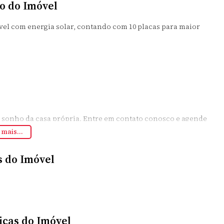
o do Imóvel
óvel com energia solar, contando com 10 placas para maior
o sonho da casa própria. Entre em contato conosco e agende
lidade
 mais...
s do Imóvel
icas do Imóvel