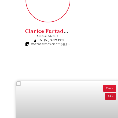
Clarice Furtado Flores Rigo
CRECI
43721-F
+55 (55) 9709-1992
moradaimoveisemp@gmail.com
Casa
147