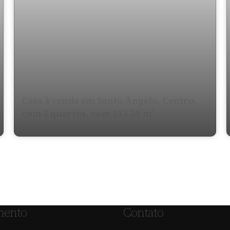
Casa à venda em Santo Ângelo, Centro,
com 5 quartos, com 515.59 m²
mento
Contato