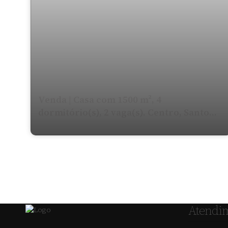
Venda | Casa com 1500 m², 4
dormitório(s), 2 vaga(s). Centro, Santo
Ângelo
Atendi