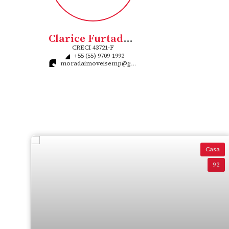
Clarice Furtado Flores Rigo
CRECI
43721-F
+55 (55) 9709-1992
moradaimoveisemp@gmail.com
Casa
92