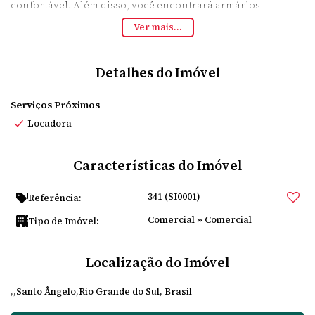
confortável. Além disso, você encontrará armários
disponíveis para armazenamento seguro de seus
Ver mais...
pertences.
Não perca essa oportunidade! Entre em contato conosco
para obter mais informações sobre essa propriedade
Detalhes do Imóvel
disponível para locação.
End Sao JoaoTelefone: [Inserir número de telefon]E-mail:
[Inserir endereço de e-mail]
Serviços Próximos
Locadora
Características do Imóvel
341
(SI0001)
Referência:
Comercial
»
Comercial
Tipo de Imóvel:
Localização do Imóvel
Santo Ângelo
Rio Grande do Sul, Brasil