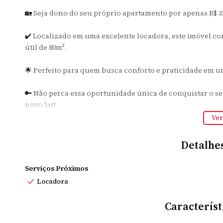
🏡 Seja dono do seu próprio apartamento por apenas R$ 320
✔️ Localizado em uma excelente locadora, este imóvel co
útil de 80m².
🌟 Perfeito para quem busca conforto e praticidade em 
🔑 Não perca essa oportunidade única de conquistar o se
novo lar!
Ver
Entre em contato agora mesmo! 📞
Detalhe
Serviços Próximos
Locadora
Característ