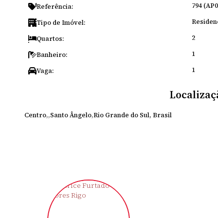
794
(AP0
Referência:
Residen
Tipo de Imóvel:
2
Quartos:
1
Banheiro:
1
Vaga:
Localizaç
Centro
Santo Ângelo
Rio Grande do Sul, Brasil
‹
›