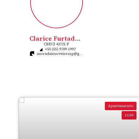
Clarice Furtado Flores Rigo
CRECI
43721-F
+55 (55) 9709-1992
moradaimoveisemp@gmail.com
Apartamento
1150