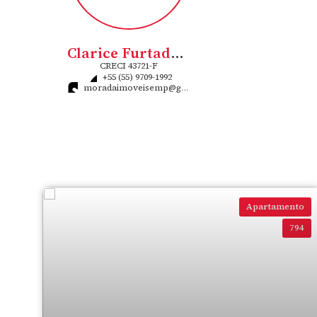
Clarice Furtado Flores Rigo
CRECI
43721-F
+55 (55) 9709-1992
moradaimoveisemp@gmail.com
Apartamento
794