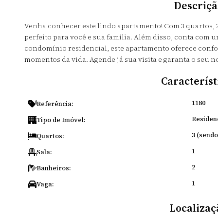
Descriçã
Venha conhecer este lindo apartamento! Com 3 quartos, 2
perfeito para você e sua família. Além disso, conta com 
condomínio residencial, este apartamento oferece confo
momentos da vida. Agende já sua visita e garanta o seu no
Característ
1180
Referência:
Residen
Tipo de Imóvel:
3 (sendo
Quartos:
1
Sala:
2
Banheiros:
1
Vaga:
Localizaç