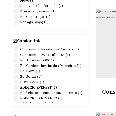
Novo (2)
Ressaca do Faxinal (1)
Renovado / Reformado (2)
Rincão da Cachoerinha (1)
Breve Lançamento (1)
Serra de Baixo (1)
Em Construção (1)
Vitória das Missões (2)
Entrega (98%) (1)
Centro (1)
São João Velho (1)
Condomínio
(1)
Condominio Residencial Terrazzo Del Fiori (2)
Centro (1)
Condominio 25 de Julho, 54 (1)
CEN
Ed. Antunes, 1600 (2)
Cerro Largo (1)
Ed. Garden - Jardim das Palmeiras (1)
Linha tremonia (1)
Ed. Nord (1)
3
Dormitó
4 ~ 5
Vaga
Ed. Sollar (1)
Restinga Seca (1)
ED.VILLAGE (1)
Centro (1)
EDIFICIO EVEREST (1)
Consu
Edificio Residencial Spazzio Unico (1)
EDIFICIO SAN MARCO (1)
Edificio San Rafael (5)
Edificio San Remo (1)
LAÇADOR (2)