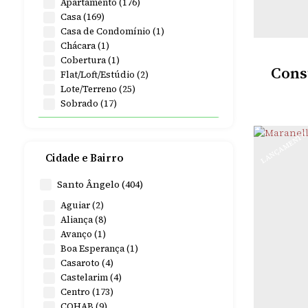
Apartamento (176)
Casa (169)
Casa de Condomínio (1)
Chácara (1)
Cobertura (1)
Consu
Flat/Loft/Estúdio (2)
Lote/Terreno (25)
Sobrado (17)
Rural (32)
LANÇAMENT
Rancho (1)
Cidade e Bairro
Sítio (7)
Terreno (24)
Santo Ângelo (404)
Comercial (15)
Aguiar (2)
Aliança (8)
Comercial (11)
Avanço (1)
Escritório (1)
Boa Esperança (1)
ORT
Salas Comerciais (1)
Casaroto (4)
Terreno (2)
Castelarim (4)
Centro (173)
896m²
Úti
Industrial (2)
COHAB (9)