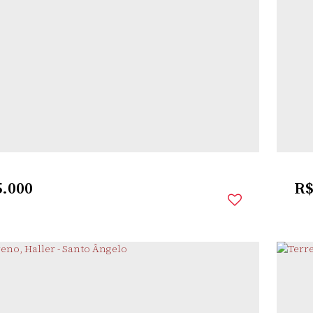
TA
,
SANTO
,
RIO GRANDE DO
,
BRASIL
RA
ÂNGELO
SUL
primento:
12m
Fundos:
12m
Frente:
11m
.000
R