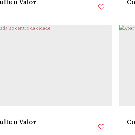
lte o Valor
Co
NEÁRIO PIÇARRAS
,
SANTA CATARINA
,
BRASIL
,
rio(s)
2
Banheiro(s)
1
Suíte(s)
1
Vaga(s)
tância do Mar
lte o Valor
Co