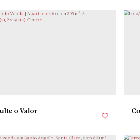
TRO
,
SANTO ÂNGELO
,
RIO GRANDE DO SUL
,
BRASIL
rio(s)
3
Banheiro(s)
2
Sala(s)
1
Suíte(s)
959m²
Total:
2
Dor
(s)
344m²
Útil:
lte o Valor
Co