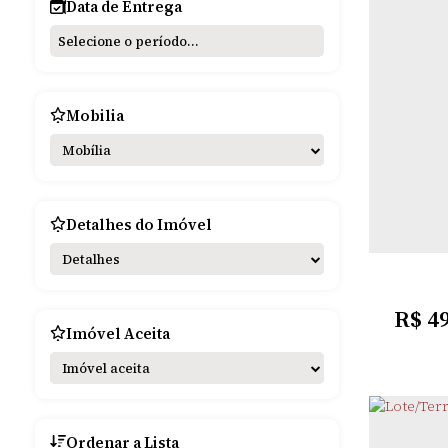
Data de Entrega
primavera (4)
Residencial Araucárias (2)
Residencial Attivita (1)
Residencial Cruz de Lorena (1)
RESIDENCIAL MISSOES (3)
Mobilia
Residencial Olavo Vargas (1)
Residencial São Pio (3)
Mobília
Sirius (4)
CEN
SOL NASCENTE (1)
Solar das Missões (1)
Detalhes do Imóvel
3
Dormitó
Detalhes
R$
49
Imóvel Aceita
Imóvel aceita
Ordenar a Lista