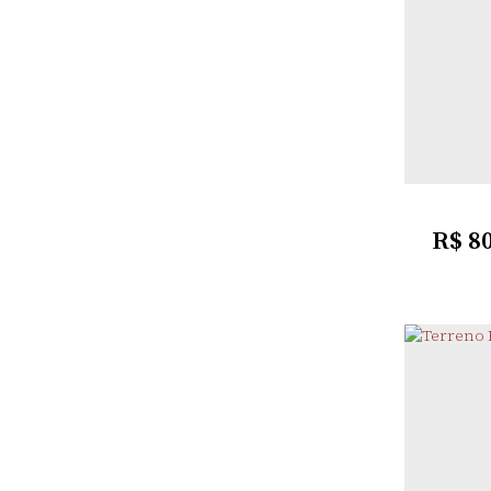
HAL
30m
Fund
R$
80