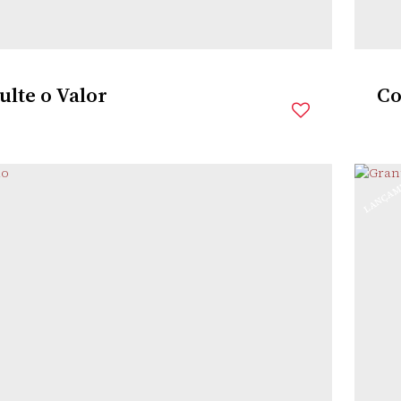
lte o Valor
Co
O
LANÇAM
IS
,
SANTO ÂNGELO
,
RIO GRANDE DO SUL
,
BRASIL
l:
360