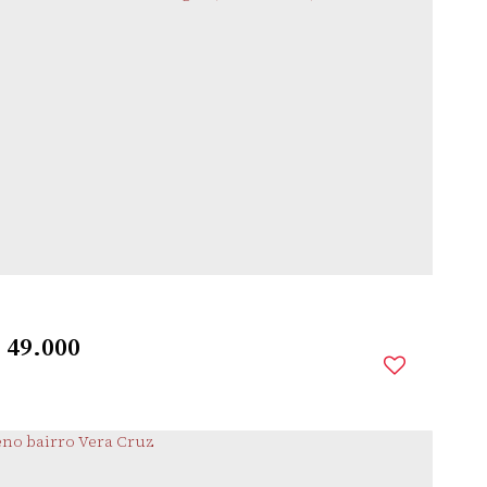
MISSÕES
,
SANTO ÂNGELO
,
RIO GRANDE DO SUL
,
BRASIL
Comprimento:
13m
Frente:
$
49.000