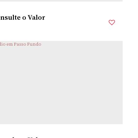
nsulte o Valor
BARRA VELHA
,
SANTA CATARINA
,
BRASIL
mitório(s)
3
Banheiro(s)
3
Suíte(s)
2
Vaga(s)
m
Distância do Mar