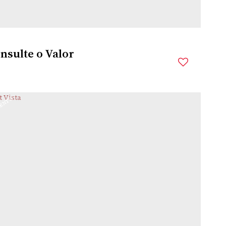
nsulte o Valor
ENTO
PIPPI
,
SANTO ÂNGELO
,
RIO GRANDE DO SUL
,
BRASIL
m²
Útil: