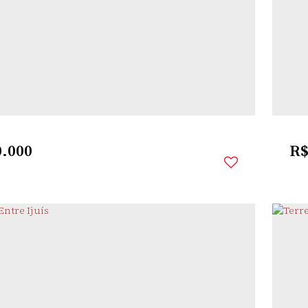
LER
,
SANTO ÂNGELO
,
RIO GRANDE DO SUL
,
BRASIL
os:
13m
Frente:
330
.000
R