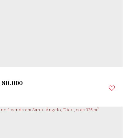
SANTA
,
SANTO
,
RIO GRANDE DO
,
BRASIL
CLARA
ÂNGELO
SUL
Comprimento:
28m
Fundos:
28m
Frente:
$
80.000