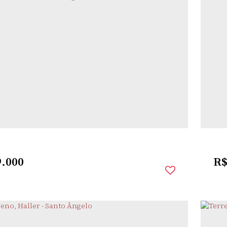
TRO
,
SANTO ÂNGELO
,
RIO GRANDE DO SUL
,
BRASIL
rio(s)
4
Banheiro(s)
1
Sala(s)
3
Suíte(s)
2
Vaga(s)
30m
.000
R