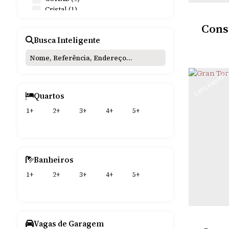
Galpão (2)
Cristal (1)
Dido (13)
Consu
Dornelles (4)
Busca Inteligente
Dytz (6)
Emília (1)
Esperança (3)
Faldino Siede (1)
LANÇAMENT
Gueller (2)
Quartos
Haller (6)
Harmonia (2)
1+
2+
3+
4+
5+
Hortência (6)
Indubrás (4)
Jardim das Palmeiras (9)
Jardim Residencial Sabo (11)
Banheiros
Juarez Lemos (2)
BAL
Kurtz (8)
1+
2+
3+
4+
5+
Maria Ritter (2)
3
Dormitó
Mário Pilau (9)
200m
Dis
Meller Norte (1)
Menezes (9)
Vagas de Garagem
Menges (14)