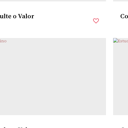
lte o Valor
Co
O
NEÁRIO PIÇARRAS
,
SANTA CATARINA
,
BRASIL
rio(s)
3
Banheiro(s)
3
Suíte(s)
1
Vaga(s)
3
Dor
tância do Mar
100