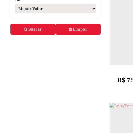
Buscar
Limpar
SAN
CLA
24m
Com
R$
75