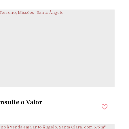
DYTZ
,
SANTO ÂNGELO
,
RIO GRANDE DO SUL
,
BRASIL
mitório(s)
1
Banheiro(s)
1
Sala(s)
1
Vaga(s)
69m²
Útil:
nsulte o Valor