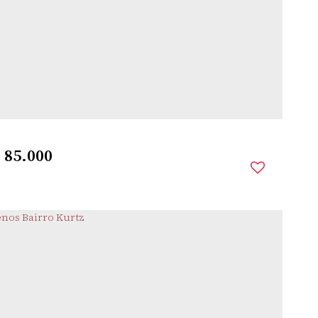
VERA CRUZ
,
SANTO ÂNGELO
,
RIO GRANDE DO SUL
,
BRASIL
m²
Útil:
$
85.000