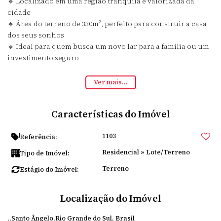
🔹 Localizado em uma região tranquila e valorizada da
cidade
🔹 Área do terreno de 330m², perfeito para construir a casa
dos seus sonhos
🔹 Ideal para quem busca um novo lar para a família ou um
investimento seguro
📞 Consulte o valor e agende uma visita para conhecer esse
Ver mais...
incrível imóvel!
Características do Imóvel
🌟 Não perca essa oportunidade, entre em contato agora
mesmo! 🌟
1103
Referência:
Residencial
»
Lote/Terreno
Tipo de Imóvel:
Terreno
Estágio do Imóvel:
Localização do Imóvel
Santo Ângelo
Rio Grande do Sul, Brasil